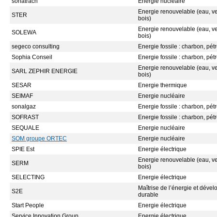
sonatrach
Energie nucléaire
Energie renouvelable (eau, ven
STER
bois)
Energie renouvelable (eau, ven
SOLEWA
bois)
segeco consulting
Energie fossile : charbon, pétr
Sophia Conseil
Energie fossile : charbon, pétr
Energie renouvelable (eau, ven
SARL ZEPHIR ENERGIE
bois)
SESAR
Energie thermique
SEIMAF
Energie nucléaire
sonalgaz
Energie fossile : charbon, pétr
SOFRAST
Energie fossile : charbon, pétr
SEQUALE
Energie nucléaire
SOM groupe ORTEC
Energie nucléaire
SPIE Est
Energie électrique
Energie renouvelable (eau, ven
SERM
bois)
SELECTING
Energie électrique
Maîtrise de l’énergie et déve
S2E
durable
Start People
Energie électrique
Service Innovation Group
Energie électrique