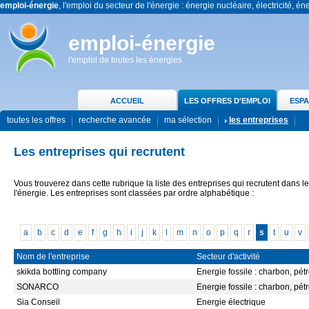
emploi-énergie
, l'emploi du secteur de l'énergie : énergie nucléaire, électricité, én
emploi-énergie
l'emploi de toutes les énergies
ACCUEIL
LES OFFRES D'EMPLOI
ESPA
toutes les offres
recherche avancée
ma sélection
les entreprises
Les entreprises qui recrutent
Vous trouverez dans cette rubrique la liste des entreprises qui recrutent dans l
l'énergie. Les entreprises sont classées par ordre alphabétique :
a
b
c
d
e
f
g
h
i
j
k
l
m
n
o
p
q
r
s
t
u
v
Nom de l'entreprise
Secteur d'activité
skikda bottling company
Energie fossile : charbon, pétr
SONARCO
Energie fossile : charbon, pétr
Sia Conseil
Energie électrique