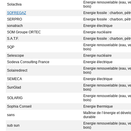
Energie renouvelable (eau, ven
Solactiva
bois)
SOFREGAZ
Energie fossile : charbon, pétr
SERPRO
Energie fossile : charbon, pétr
sonatrach
Energie électrique
SOM Groupe ORTEC
Energie nucléaire
S.A.T.F.
Energie fossile : charbon, pétr
Energie renouvelable (eau, ven
SQP
bois)
Selescope
Energie nucléaire
Sodeva Consulting France
Energie électrique
Energie renouvelable (eau, ven
Solairedirect
bois)
SEMECA
Energie électrique
Energie renouvelable (eau, ven
SunGlad
bois)
Energie renouvelable (eau, ven
SOLARIG
bois)
Sophia Conseil
Energie thermique
Maîtrise de l’énergie et déve
sans
durable
Energie renouvelable (eau, ven
sub sun
bois)