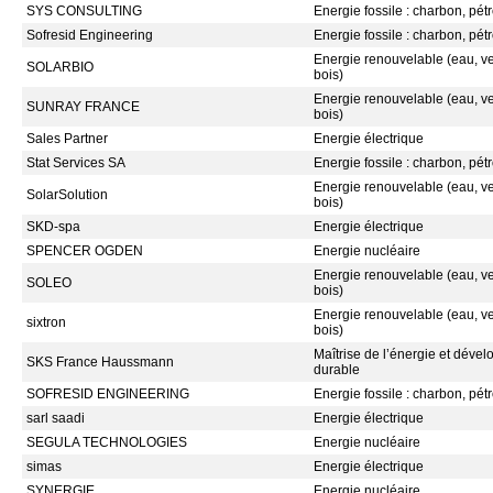
SYS CONSULTING
Energie fossile : charbon, pétr
Sofresid Engineering
Energie fossile : charbon, pétr
Energie renouvelable (eau, ven
SOLARBIO
bois)
Energie renouvelable (eau, ven
SUNRAY FRANCE
bois)
Sales Partner
Energie électrique
Stat Services SA
Energie fossile : charbon, pétr
Energie renouvelable (eau, ven
SolarSolution
bois)
SKD-spa
Energie électrique
SPENCER OGDEN
Energie nucléaire
Energie renouvelable (eau, ven
SOLEO
bois)
Energie renouvelable (eau, ven
sixtron
bois)
Maîtrise de l’énergie et déve
SKS France Haussmann
durable
SOFRESID ENGINEERING
Energie fossile : charbon, pétr
sarl saadi
Energie électrique
SEGULA TECHNOLOGIES
Energie nucléaire
simas
Energie électrique
SYNERGIE
Energie nucléaire