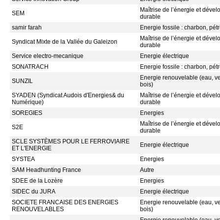
Maîtrise de l’énergie et déve
SEM
durable
samir farah
Energie fossile : charbon, pétr
Maîtrise de l’énergie et déve
Syndicat Mixte de la Vallée du Galeizon
durable
Service electro-mecanique
Energie électrique
SONATRACH
Energie fossile : charbon, pétr
Energie renouvelable (eau, ven
SUNZIL
bois)
SYADEN (Syndicat Audois d'Energies& du
Maîtrise de l’énergie et déve
Numérique)
durable
SOREGIES
Energies
Maîtrise de l’énergie et déve
S2E
durable
SCLE SYSTÈMES POUR LE FERROVIAIRE
Energie électrique
ET L'ENERGIE
SYSTEA
Energies
SAM Headhunting France
Autre
SDEE de la Lozère
Energies
SIDEC du JURA
Energie électrique
SOCIETE FRANCAISE DES ENERGIES
Energie renouvelable (eau, ven
RENOUVELABLES
bois)