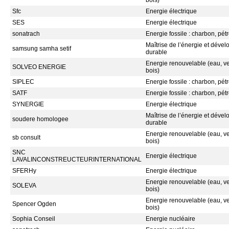
bois)
Sfc
Energie électrique
SES
Energie électrique
sonatrach
Energie fossile : charbon, pétr
Maîtrise de l’énergie et déve
samsung samha setif
durable
Energie renouvelable (eau, ven
SOLVEO ENERGIE
bois)
SIPLEC
Energie fossile : charbon, pétr
SATF
Energie fossile : charbon, pétr
SYNERGIE
Energie électrique
Maîtrise de l’énergie et déve
soudere homologee
durable
Energie renouvelable (eau, ven
sb consult
bois)
SNC
Energie électrique
LAVALINCONSTREUCTEURINTERNATIONAL
SFERHy
Energie électrique
Energie renouvelable (eau, ven
SOLEVA
bois)
Energie renouvelable (eau, ven
Spencer Ogden
bois)
Sophia Conseil
Energie nucléaire