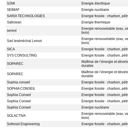
S2MI
Energie électrique
SEIMAF
Energie nucléaire
SARIA TECHNOLOGIES
Energie fossile : charbon, pétr
Saficlean
Energie thermique
Energie renouvelable (eau, ven
sereol
bois)
Energie renouvelable (eau, ven
Sarl lesénéchal Lenoir
bois)
SICA
Energie fossile : charbon, pétr
SYS CONSULTING
Energie fossile : charbon, pétr
Maîtrise de l’énergie et déve
SOPAREC
durable
Maîtrise de l’énergie et déve
SOPAREC
durable
Sophia conseil
Energie fossile : charbon, pétr
SOPHIA CONSEIL
Energie fossile : charbon, pétr
Sophia Conseil
Energie fossile : charbon, pétr
Sophia Conseil
Energie fossile : charbon, pétr
Sophia Conseil
Energie nucléaire
Energie renouvelable (eau, ven
SOLACTIVA
bois)
Sofresid Engineering
Energie fossile : charbon, pétr