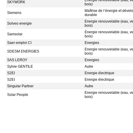
Energie renouvelable (eau, ven
SKYWORK
bois)
Maîtrise de l’énergie et déve
Siemens
durable
Energie renouvelable (eau, ven
Solveo energie
bois)
Energie renouvelable (eau, ven
Samsolar
bois)
Saer-emploi CI
Energies
Energie renouvelable (eau, ven
SDESM ENERGIES
bois)
SAS LEROY
Energies
Sylvie GENTILE
Autre
S2EI
Energie électrique
S2EI
Energie électrique
Singular Partner
Autre
Energie renouvelable (eau, ven
Solar People
bois)