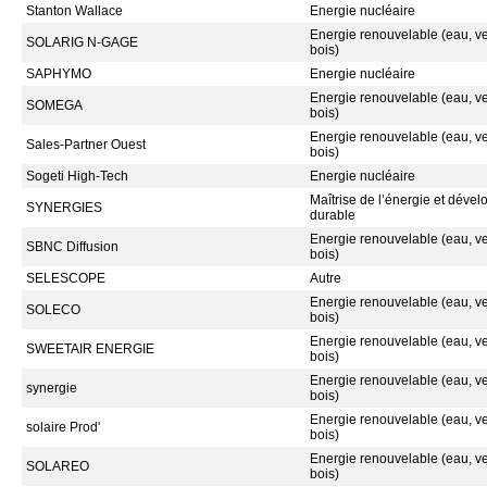
Stanton Wallace
Energie nucléaire
Energie renouvelable (eau, ven
SOLARIG N-GAGE
bois)
SAPHYMO
Energie nucléaire
Energie renouvelable (eau, ven
SOMEGA
bois)
Energie renouvelable (eau, ven
Sales-Partner Ouest
bois)
Sogeti High-Tech
Energie nucléaire
Maîtrise de l’énergie et déve
SYNERGIES
durable
Energie renouvelable (eau, ven
SBNC Diffusion
bois)
SELESCOPE
Autre
Energie renouvelable (eau, ven
SOLECO
bois)
Energie renouvelable (eau, ven
SWEETAIR ENERGIE
bois)
Energie renouvelable (eau, ven
synergie
bois)
Energie renouvelable (eau, ven
solaire Prod'
bois)
Energie renouvelable (eau, ven
SOLAREO
bois)