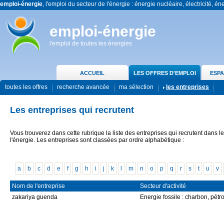
emploi-énergie
, l'emploi du secteur de l'énergie : énergie nucléaire, électricité, én
emploi-énergie
l'emploi de toutes les énergies
ACCUEIL
LES OFFRES D'EMPLOI
ESPA
toutes les offres
recherche avancée
ma sélection
les entreprises
Les entreprises qui recrutent
Vous trouverez dans cette rubrique la liste des entreprises qui recrutent dans l
l'énergie. Les entreprises sont classées par ordre alphabétique :
a
b
c
d
e
f
g
h
i
j
k
l
m
n
o
p
q
r
s
t
u
v
Nom de l'entreprise
Secteur d'activité
zakariya guenda
Energie fossile : charbon, pétr