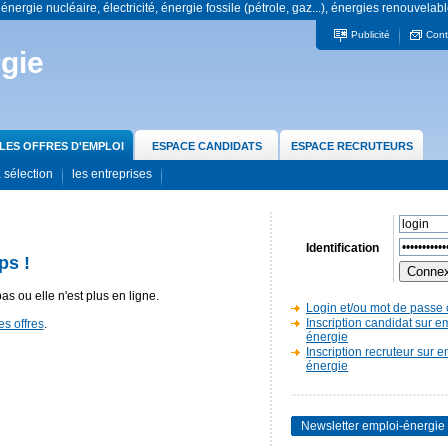
 énergie nucléaire, électricité, énergie fossile (pétrole, gaz...), énergies renouvelabl
Publicité
Cont
gie
LES OFFRES D'EMPLOI
ESPACE CANDIDATS
ESPACE RECRUTEURS
 sélection
les entreprises
Identification
ps !
pas ou elle n'est plus en ligne.
Login et/ou mot de passe 
Inscription candidat sur e
es offres
.
énergie
Inscription recruteur sur e
énergie
Newsletter emploi-énergie