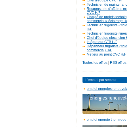
Chef d'équipe CVC H/F
Technicien de maintenan
Responsable d'affaires m
CVC H/F
Chargé de projets techniq
commerciaux éclairage H
Technicien frigoriste - fro
H/F
Technicien frigoriste itiné
Chef d'équipe électricien 
Intégrateur GTB H/F
Dépanneur frigoriste (froi
commercial) H/F
Metteur au point CVC H/F
Toutes les offres
|
RSS offres
L'emploi par secteur
emploi énergies renouvel
emploi énergie thermique