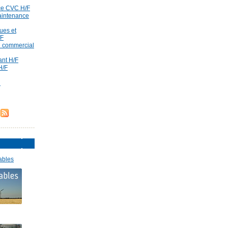
ce CVC H/F
aintenance
ues et
/F
id commercial
rant H/F
H/F
d
ables