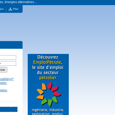
es, énergies alternatives....
act
Plan
oublié(s)?
mploi-
mploi-