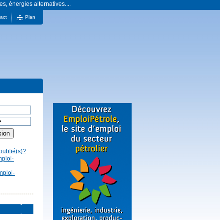
es, énergies alternatives....
act
Plan
oublié(s)?
mploi-
mploi-