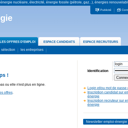
 énergie nucléaire, électricité, énergie fossile (pétrole, gaz...), énergies renouvelabl
Publicité
Cont
gie
LES OFFRES D'EMPLOI
ESPACE CANDIDATS
ESPACE RECRUTEURS
 sélection
les entreprises
Identification
ps !
pas ou elle n'est plus en ligne.
Login et/ou mot de passe 
Inscription candidat sur e
es offres
.
énergie
Inscription recruteur sur e
énergie
Newsletter emploi-énergie