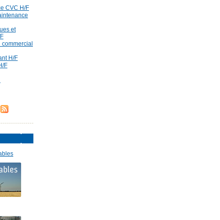
ce CVC H/F
aintenance
ues et
/F
id commercial
rant H/F
H/F
d
ables