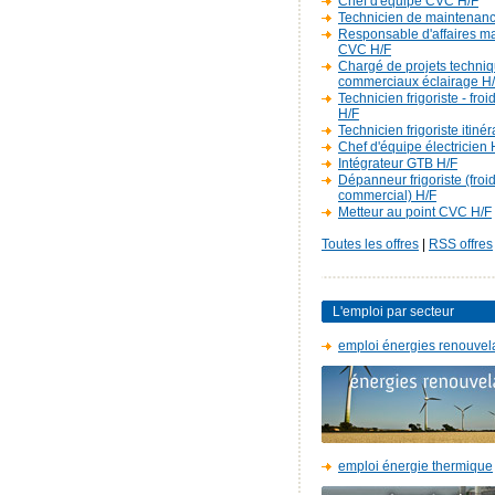
Chef d'équipe CVC H/F
Technicien de maintenan
Responsable d'affaires m
CVC H/F
Chargé de projets techniq
commerciaux éclairage H
Technicien frigoriste - fro
H/F
Technicien frigoriste itiné
Chef d'équipe électricien 
Intégrateur GTB H/F
Dépanneur frigoriste (froi
commercial) H/F
Metteur au point CVC H/F
Toutes les offres
|
RSS offres
L'emploi par secteur
emploi énergies renouvel
emploi énergie thermique