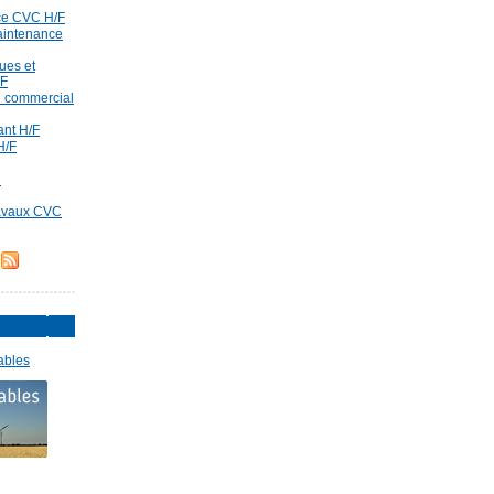
ce CVC H/F
aintenance
ues et
/F
id commercial
rant H/F
H/F
d
ravaux CVC
ables