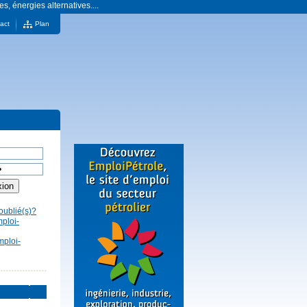
es, énergies alternatives....
act
Plan
oublié(s)?
mploi-
mploi-