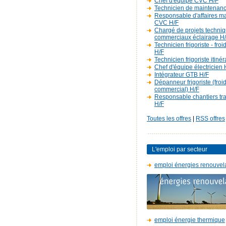
Chef d'équipe CVC H/F
Technicien de maintenan
Responsable d'affaires m
CVC H/F
Chargé de projets techniq
commerciaux éclairage H
Technicien frigoriste - fro
H/F
Technicien frigoriste itiné
Chef d'équipe électricien 
Intégrateur GTB H/F
Dépanneur frigoriste (froi
commercial) H/F
Responsable chantiers t
H/F
Toutes les offres
|
RSS offres
L'emploi par secteur
emploi énergies renouvel
emploi énergie thermique