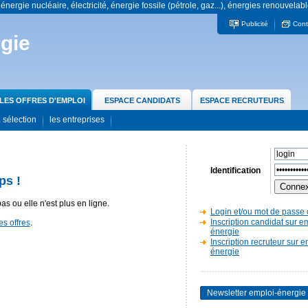
 énergie nucléaire, électricité, énergie fossile (pétrole, gaz...), énergies renouvelabl
Publicité
Cont
gie
LES OFFRES D'EMPLOI
ESPACE CANDIDATS
ESPACE RECRUTEURS
 sélection
les entreprises
Identification
ps !
pas ou elle n'est plus en ligne.
Login et/ou mot de passe 
Inscription candidat sur e
es offres
.
énergie
Inscription recruteur sur e
énergie
Newsletter emploi-énergie