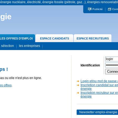
 énergie nucléaire, électricité, énergie fossile (pétrole, gaz...), énergies renouvelabl
Publicité
Cont
gie
LES OFFRES D'EMPLOI
ESPACE CANDIDATS
ESPACE RECRUTEURS
 sélection
les entreprises
Identification
ps !
pas ou elle n'est plus en ligne.
Login et/ou mot de passe 
Inscription candidat sur e
es offres
.
énergie
Inscription recruteur sur e
énergie
Newsletter emploi-énergie