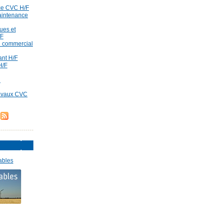
ce CVC H/F
aintenance
ues et
/F
id commercial
rant H/F
H/F
d
ravaux CVC
ables