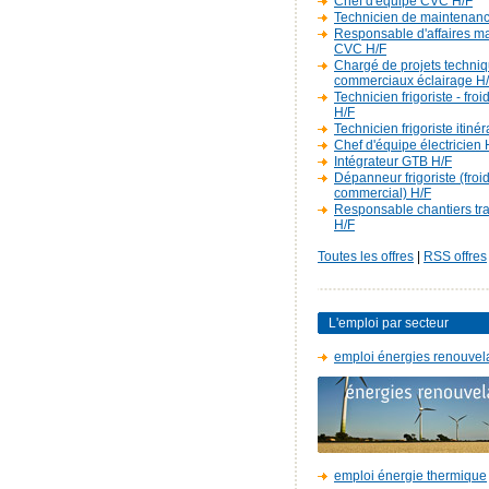
Chef d'équipe CVC H/F
Technicien de maintenan
Responsable d'affaires m
CVC H/F
Chargé de projets techniq
commerciaux éclairage H
Technicien frigoriste - fro
H/F
Technicien frigoriste itiné
Chef d'équipe électricien 
Intégrateur GTB H/F
Dépanneur frigoriste (froi
commercial) H/F
Responsable chantiers t
H/F
Toutes les offres
|
RSS offres
L'emploi par secteur
emploi énergies renouvel
emploi énergie thermique