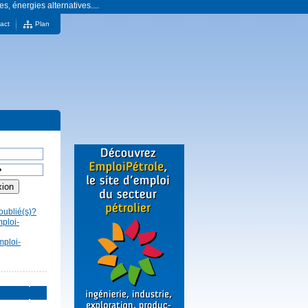
es, énergies alternatives....
act
Plan
oublié(s)?
mploi-
mploi-