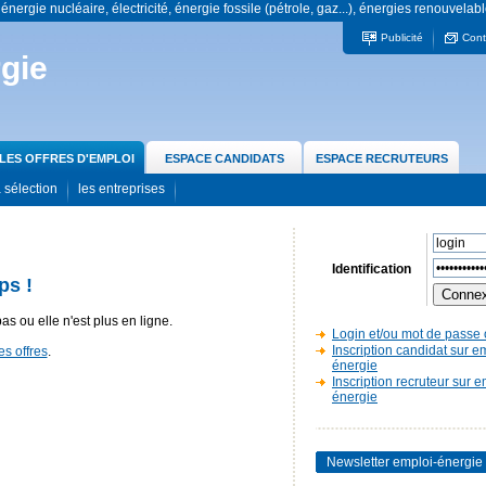
 énergie nucléaire, électricité, énergie fossile (pétrole, gaz...), énergies renouvelabl
Publicité
Cont
gie
LES OFFRES D'EMPLOI
ESPACE CANDIDATS
ESPACE RECRUTEURS
 sélection
les entreprises
Identification
ps !
pas ou elle n'est plus en ligne.
Login et/ou mot de passe 
Inscription candidat sur e
es offres
.
énergie
Inscription recruteur sur e
énergie
Newsletter emploi-énergie