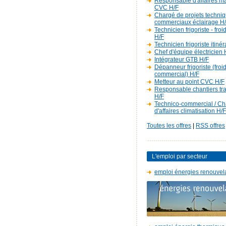
Responsable d'affaires m
CVC H/F
Chargé de projets techniq
commerciaux éclairage H
Technicien frigoriste - fro
H/F
Technicien frigoriste itiné
Chef d'équipe électricien 
Intégrateur GTB H/F
Dépanneur frigoriste (froi
commercial) H/F
Metteur au point CVC H/F
Responsable chantiers t
H/F
Technico-commercial / C
d'affaires climatisation H/F
Toutes les offres
|
RSS offres
L'emploi par secteur
emploi énergies renouvel