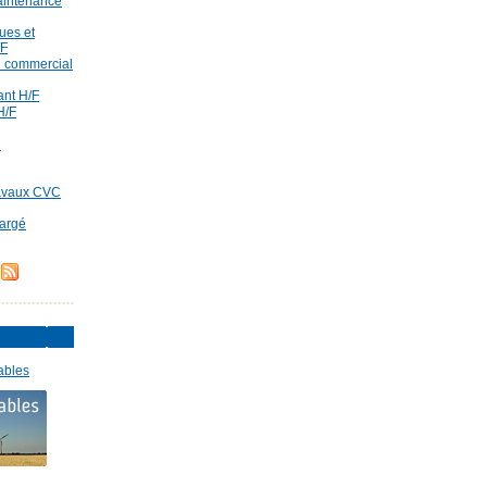
aintenance
ues et
/F
id commercial
rant H/F
H/F
d
ravaux CVC
hargé
ables