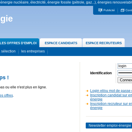
 énergie nucléaire, électricité, énergie fossile (pétrole, gaz...), énergies renouvelabl
Publicité
Cont
gie
LES OFFRES D'EMPLOI
ESPACE CANDIDATS
ESPACE RECRUTEURS
 sélection
les entreprises
Identification
ps !
pas ou elle n'est plus en ligne.
Login et/ou mot de passe 
Inscription candidat sur e
es offres
.
énergie
Inscription recruteur sur e
énergie
Newsletter emploi-énergie