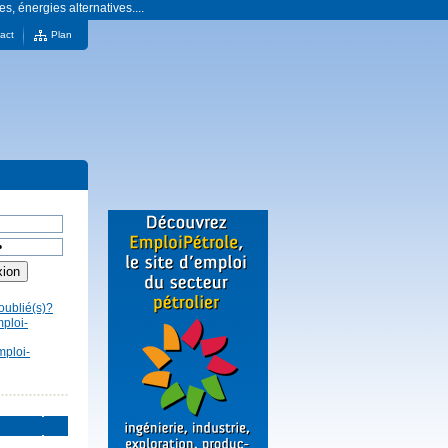
es, énergies alternatives....
act
Plan
oublié(s)?
mploi-
mploi-