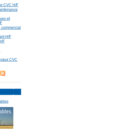
ce CVC H/F
aintenance
ues et
/F
id commercial
rant H/F
H/F
d
ravaux CVC
ables