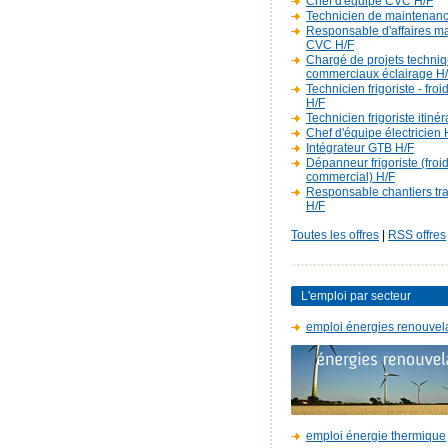
Chef d'équipe CVC H/F
Technicien de maintenan
Responsable d'affaires m
CVC H/F
Chargé de projets techniq
commerciaux éclairage H
Technicien frigoriste - fro
H/F
Technicien frigoriste itiné
Chef d'équipe électricien 
Intégrateur GTB H/F
Dépanneur frigoriste (froi
commercial) H/F
Responsable chantiers t
H/F
Toutes les offres
|
RSS offres
L'emploi par secteur
emploi énergies renouvel
emploi énergie thermique