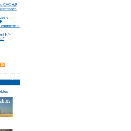
ce CVC H/F
aintenance
ues et
/F
id commercial
rant H/F
H/F
d
ables