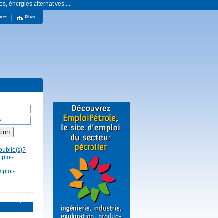
es, énergies alternatives....
act
Plan
oublié(s)?
mploi-
mploi-