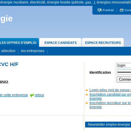
 énergie nucléaire, électricité, énergie fossile (pétrole, gaz...), énergies renouvelabl
Publicité
Cont
gie
LES OFFRES D'EMPLOI
ESPACE CANDIDATS
ESPACE RECRUTEURS
 sélection
les entreprises
CVC H/F
Identification
8502
.
Login et/ou mot de passe 
Inscription candidat sur e
de cette entreprise
retour
énergie
Inscription recruteur sur e
énergie
Newsletter emploi-énergie