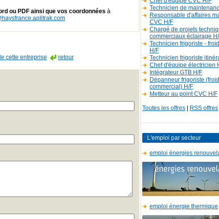
Chef d'équipe CVC H/F
Technicien de maintenan
rd ou PDF ainsi que vos coordonnées
à
Responsable d'affaires m
haysfrance.aplitrak.com
CVC H/F
Chargé de projets techniq
commerciaux éclairage H
Technicien frigoriste - fro
H/F
de cette entreprise
retour
Technicien frigoriste itiné
Chef d'équipe électricien 
Intégrateur GTB H/F
Dépanneur frigoriste (froi
commercial) H/F
Metteur au point CVC H/F
Toutes les offres
|
RSS offres
:
L'emploi par secteur
emploi énergies renouvel
emploi énergie thermique