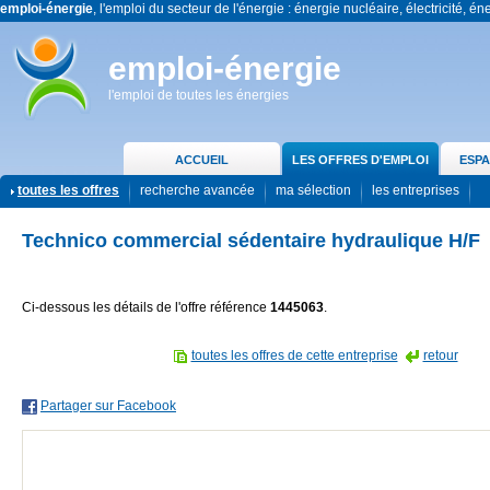
emploi-énergie
, l'emploi du secteur de l'énergie : énergie nucléaire, électricité, én
emploi-énergie
l'emploi de toutes les énergies
ACCUEIL
LES OFFRES D'EMPLOI
ESPA
toutes les offres
recherche avancée
ma sélection
les entreprises
Technico commercial sédentaire hydraulique H/F
Ci-dessous les détails de l'offre référence
1445063
.
toutes les offres de cette entreprise
retour
Partager sur Facebook