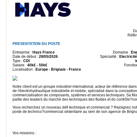
Da
Référ
PRESENTATION DU POSTE
Entreprise :
Hays France
Domaine :
Ene
Date de début :
28/05/2026
Spécialité :
Electricit
Type :
CDI
i
Salaire :
40k€ - 50k€
Fonctio
Localisation :
Europe - Brignais - France
Notre client est un groupe industriel international, acteur de référence da
de l'électrohydraulique industrielle et mobile, spécialisé dans la conception 
commercialisation de composants, systèmes et services techniques. Sa filial
partie des leaders du marché des techniques des fluides et du contrôle?
Vous recherchez un nouveau défi technique et commercial ? Rejoignez notr
poste de technico?commercial sédentaire au sein de son agence de Brigna
Vos missions :