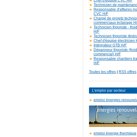
Chef d'équipe CVC H/F
Technicien de maintenan
Responsable d'affaires m
CVC H/F
Chargé de projets techniq
commerciaux éclairage H
Technicien frigoriste - fro
H/F
Technicien frigoriste itiné
Chef d'équipe électricien 
Intégrateur GTB H/F
Dépanneur frigoriste (froi
commercial) H/F
Responsable chantiers t
H/F
Toutes les offres
|
RSS offres
L'emploi par secteur
emploi énergies renouvel
emploi énergie thermique