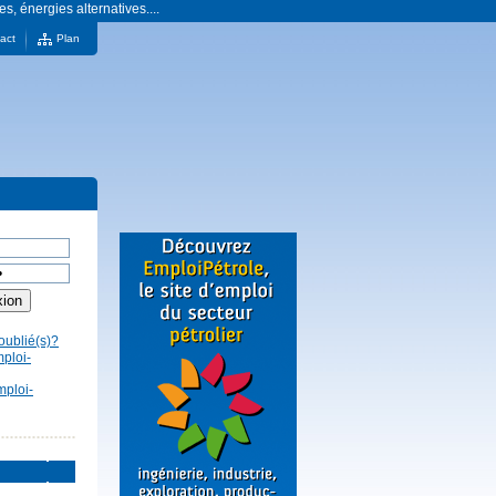
es, énergies alternatives....
act
Plan
oublié(s)?
mploi-
mploi-