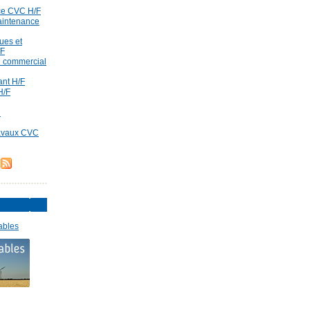
ce CVC H/F
aintenance
ues et
/F
id commercial
rant H/F
H/F
d
ravaux CVC
ables