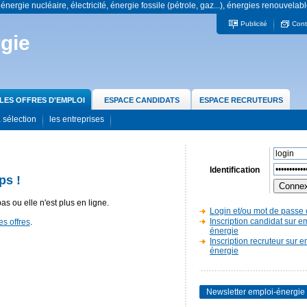
 énergie nucléaire, électricité, énergie fossile (pétrole, gaz...), énergies renouvelabl
Publicité
Cont
gie
LES OFFRES D'EMPLOI
ESPACE CANDIDATS
ESPACE RECRUTEURS
 sélection
les entreprises
Identification
ps !
pas ou elle n'est plus en ligne.
Login et/ou mot de passe 
Inscription candidat sur e
es offres
.
énergie
Inscription recruteur sur e
énergie
Newsletter emploi-énergie