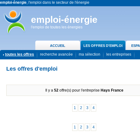
emploi-énergie
, l'emploi dans le secteur de l'énergie
emploi-énergie
l'emploi de toutes les énergies
ACCUEIL
LES OFFRES D'EMPLOI
ESPA
toutes les offres
recherche avancée
ma sélection
les entreprises
Les offres d'emploi
Il y a
52
offre(s) pour l'entreprise
Hays France
1
2
3
4
1
2
3
4