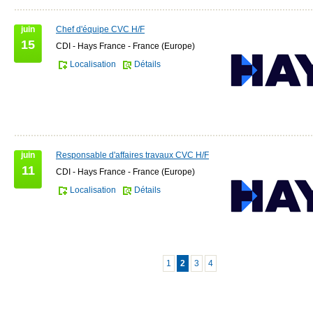
juin
Chef d'équipe CVC H/F
15
CDI - Hays France - France (Europe)
Localisation
Détails
juin
Responsable d'affaires travaux CVC H/F
11
CDI - Hays France - France (Europe)
Localisation
Détails
1
2
3
4