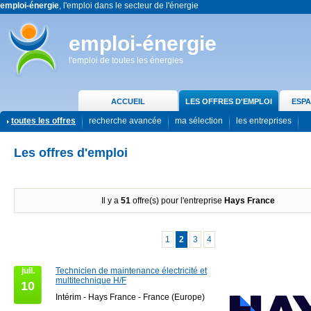
emploi-énergie
, l'emploi dans le secteur de l'énergie
emploi-énergie
l'emploi de toutes les énergies
ACCUEIL
LES OFFRES D'EMPLOI
ESPA
toutes les offres
recherche avancée
ma sélection
les entreprises
Les offres d'emploi
Il y a
51
offre(s) pour l'entreprise
Hays France
1
2
3
4
juil.
Technicien de maintenance électricité et
multitechnique H/F
10
Intérim - Hays France - France (Europe)