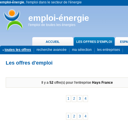
emploi-énergie
, l'emploi dans le secteur de l'énergie
emploi-énergie
l'emploi de toutes les énergies
ACCUEIL
LES OFFRES D'EMPLOI
ESPA
toutes les offres
recherche avancée
ma sélection
les entreprises
Les offres d'emploi
Il y a
52
offre(s) pour l'entreprise
Hays France
1
2
3
4
1
2
3
4