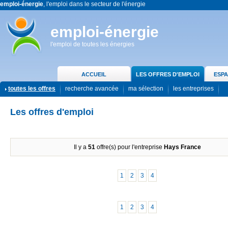
emploi-énergie
, l'emploi dans le secteur de l'énergie
emploi-énergie
l'emploi de toutes les énergies
ACCUEIL
LES OFFRES D'EMPLOI
ESPA
toutes les offres
recherche avancée
ma sélection
les entreprises
Les offres d'emploi
Il y a
51
offre(s) pour l'entreprise
Hays France
1
2
3
4
1
2
3
4