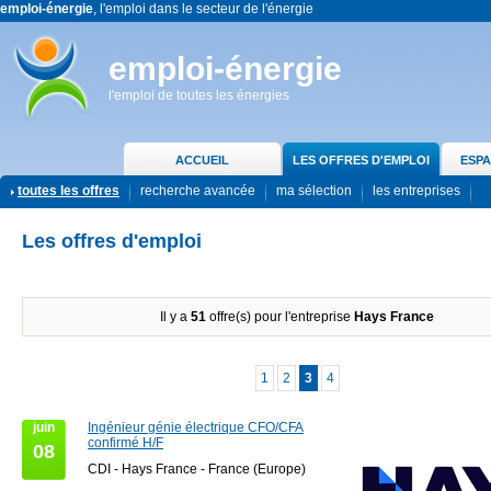
emploi-énergie
, l'emploi dans le secteur de l'énergie
emploi-énergie
l'emploi de toutes les énergies
ACCUEIL
LES OFFRES D'EMPLOI
ESPA
toutes les offres
recherche avancée
ma sélection
les entreprises
Les offres d'emploi
Il y a
51
offre(s) pour l'entreprise
Hays France
1
2
3
4
juin
Ingénieur génie électrique CFO/CFA
confirmé H/F
08
CDI - Hays France - France (Europe)