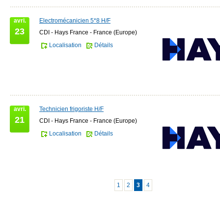
avri.
Electromécanicien 5*8 H/F
23
CDI - Hays France - France (Europe)
Localisation
Détails
avri.
Technicien frigoriste H/F
21
CDI - Hays France - France (Europe)
Localisation
Détails
1
2
3
4