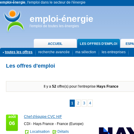
emploi-énergie
, l'emploi dans le secteur de l'énergie
emploi-énergie
l'emploi de toutes les énergies
ACCUEIL
LES OFFRES D'EMPLOI
ESPA
toutes les offres
recherche avancée
ma sélection
les entreprises
Les offres d'emploi
Il y a
52
offre(s) pour l'entreprise
Hays France
1
2
3
4
août
Chef d'équipe CVC H/F
06
CDI - Hays France - France (Europe)
Localisation
Détails