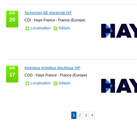
juil.
Technicien BE électricité H/F
20
CDI - Hays France - France (Europe)
Localisation
Détails
juil.
Ingénieur projeteur électrique H/F
17
CDD - Hays France - France (Europe)
Localisation
Détails
1
2
3
4