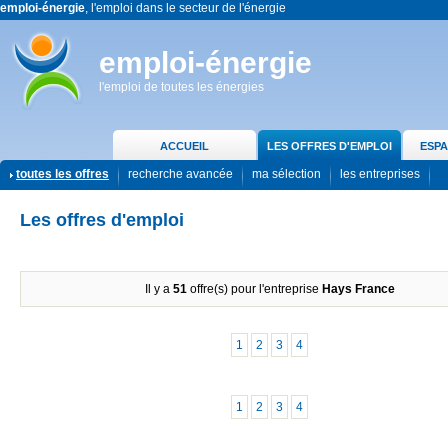
emploi-énergie
, l'emploi dans le secteur de l'énergie
emploi-énergie
l'emploi de toutes les énergies
ACCUEIL
LES OFFRES D'EMPLOI
ESPA
toutes les offres
recherche avancée
ma sélection
les entreprises
Les offres d'emploi
Il y a
51
offre(s) pour l'entreprise
Hays France
1
2
3
4
1
2
3
4