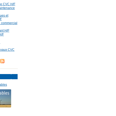
ce CVC H/F
aintenance
ues et
/F
id commercial
rant H/F
H/F
d
ravaux CVC
ables