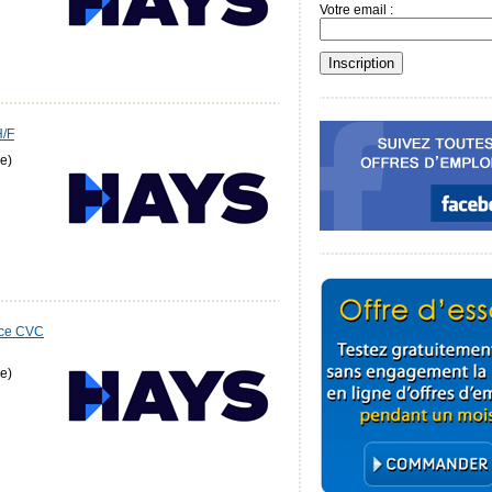
Votre email :
H/F
e)
nce CVC
e)