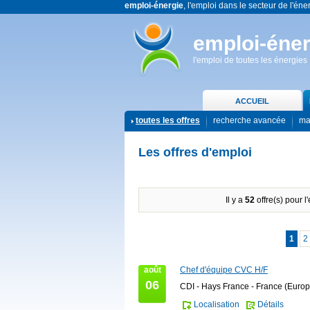
emploi-énergie
, l'emploi dans le secteur de l'éne
emploi-éner
l'emploi de toutes les énergies
ACCUEIL
toutes les offres
recherche avancée
ma
Les offres d'emploi
Il y a
52
offre(s) pour l
1
2
août
Chef d'équipe CVC H/F
06
CDI - Hays France - France (Europ
Localisation
Détails