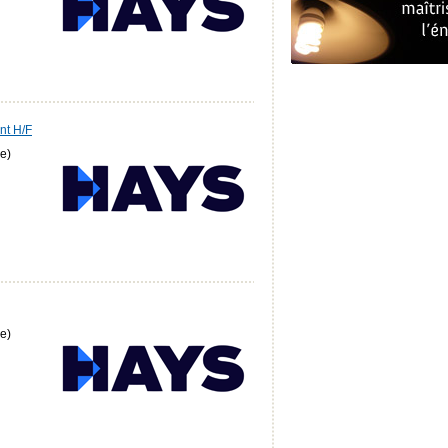
nt H/F
e)
e)