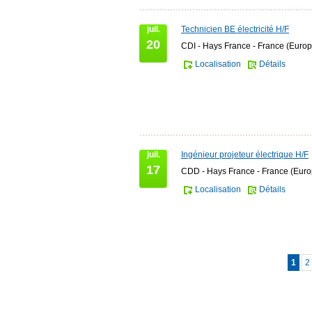
juil.
Technicien BE électricité H/F
20
CDI - Hays France - France (Europ
Localisation
Détails
juil.
Ingénieur projeteur électrique H/F
17
CDD - Hays France - France (Euro
Localisation
Détails
1
2