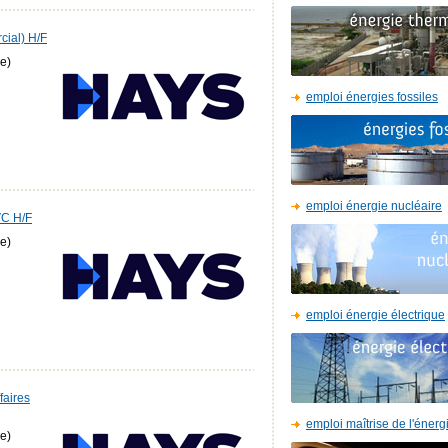
cial) H/F
e)
emploi énergies fossiles
emploi énergie nucléaire
VC H/F
e)
emploi énergie électrique
faires
emploi maîtrise de l'énerg
e)