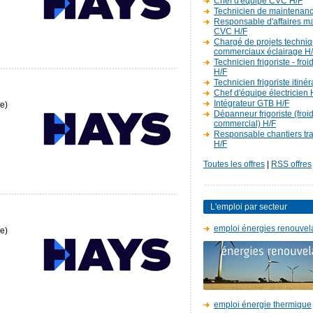
Chef d'équipe CVC H/F
Technicien de maintenan
Responsable d'affaires m
CVC H/F
Chargé de projets techniq
commerciaux éclairage H
Technicien frigoriste - fro
H/F
Technicien frigoriste itiné
Chef d'équipe électricien 
Intégrateur GTB H/F
e)
Dépanneur frigoriste (froi
commercial) H/F
Responsable chantiers t
H/F
Toutes les offres
|
RSS offres
L'emploi par secteur
emploi énergies renouvel
e)
emploi énergie thermique