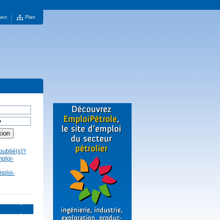
act
Plan
oublié(s)?
mploi-
mploi-