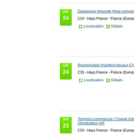
juil.
Dépanneur frigoriste (froid commer
24
CDI - Hays France - France (Europ
Localisation
Détails
juil.
Responsable chantiers travaux C
24
CDI - Hays France - France (Europ
Localisation
Détails
juil.
Technico-commercial / Chargé d'af
climatisation H/F
23
CDI - Hays France - France (Europ