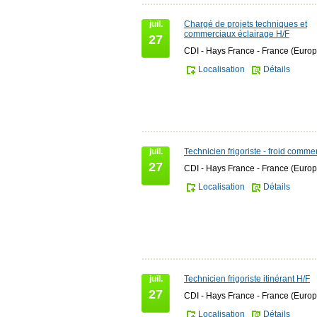
juil.
Chargé de projets techniques et
commerciaux éclairage H/F
27
CDI - Hays France - France (Europ
Localisation
Détails
juil.
Technicien frigoriste - froid comme
27
CDI - Hays France - France (Europ
Localisation
Détails
juil.
Technicien frigoriste itinérant H/F
27
CDI - Hays France - France (Europ
Localisation
Détails