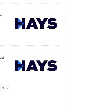
e)
pe)
3
4