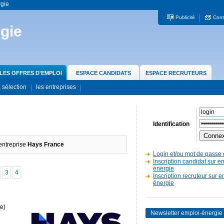
rgie
Publicité
Cont
gie
LES OFFRES D'EMPLOI
ESPACE CANDIDATS
ESPACE RECRUTEURS
 sélection
les entreprises
Identification
'entreprise
Hays France
Login et/ou mot de passe 
Inscription candidat sur e
énergie
3
4
Inscription recruteur sur e
énergie
e)
Newsletter emploi-énergie