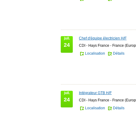
juil.
Chef d'équipe électricien H/F
24
CDI - Hays France - France (Europ
Localisation
Détails
juil.
Intégrateur GTB H/F
24
CDI - Hays France - France (Europ
Localisation
Détails