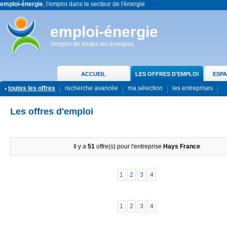
emploi-énergie
, l'emploi dans le secteur de l'énergie
emploi-énergie
l'emploi de toutes les énergies
ACCUEIL
LES OFFRES D'EMPLOI
ESPA
toutes les offres
recherche avancée
ma sélection
les entreprises
Les offres d'emploi
Il y a
51
offre(s) pour l'entreprise
Hays France
1
2
3
4
1
2
3
4