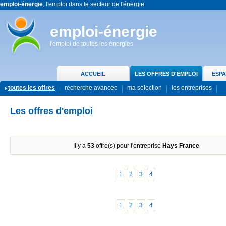
emploi-énergie
, l'emploi dans le secteur de l'énergie
emploi-énergie
l'emploi de toutes les énergies
ACCUEIL
LES OFFRES D'EMPLOI
ESPA
toutes les offres
recherche avancée
ma sélection
les entreprises
Les offres d'emploi
Il y a
53
offre(s) pour l'entreprise
Hays France
1
2
3
4
1
2
3
4