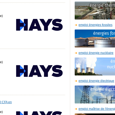
e)
emploi énergies fossiles
emploi énergie nucléaire
e)
emploi énergie électrique
O CFA en
emploi maîtrise de l'énerg
e)