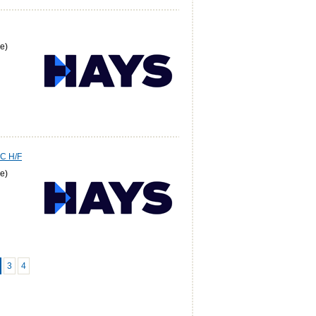
e)
VC H/F
e)
3
4