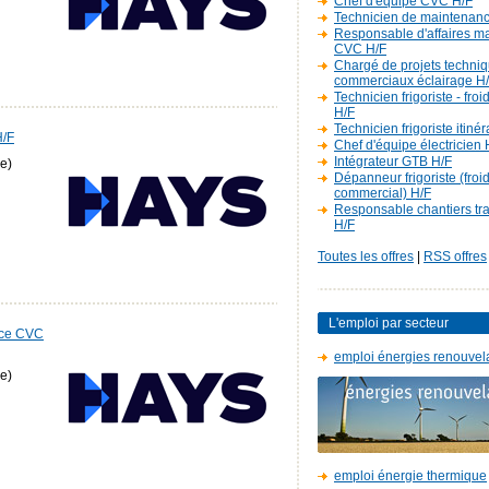
Chef d'équipe CVC H/F
Technicien de maintenan
Responsable d'affaires m
CVC H/F
Chargé de projets techniq
commerciaux éclairage H
Technicien frigoriste - fro
H/F
Technicien frigoriste itiné
H/F
Chef d'équipe électricien 
Intégrateur GTB H/F
e)
Dépanneur frigoriste (froi
commercial) H/F
Responsable chantiers t
H/F
Toutes les offres
|
RSS offres
L'emploi par secteur
nce CVC
emploi énergies renouvel
e)
emploi énergie thermique