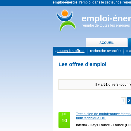
emploi-énergie
, l'emploi dans le secteur de l'éne
emploi-éner
l'emploi de toutes les énergies
ACCUEIL
toutes les offres
recherche avancée
ma
Les offres d'emploi
Il y a
51
offre(s) pour l
1
2
juil.
Technicien de maintenance électric
multitechnique H/F
10
Intérim - Hays France - France (Eu