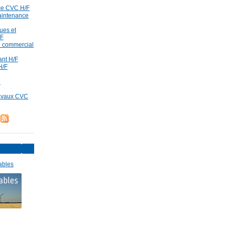
ce CVC H/F
aintenance
ues et
/F
id commercial
rant H/F
H/F
d
ravaux CVC
ables