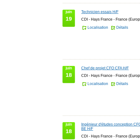
juin
Technicien essais H/F
19
CDI - Hays France - France (Europ
Localisation
Détails
juin
Chef de projet CFO CFA H/F
18
CDI - Hays France - France (Europ
Localisation
Détails
juin
Ingénieur d'études conception CF
BE H/F
18
CDI - Hays France - France (Europ