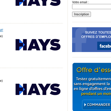
Votre email :
H/F
e)
e)