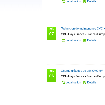
Localisation
Détails
juil.
Technicien de maintenance CVC 
07
CDI - Hays France - France (Europ
Localisation
Détails
juil.
Chargé d'études de prix CVC H/F
06
CDI - Hays France - France (Europ
Localisation
Détails