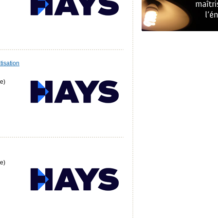
tisation
e)
e)