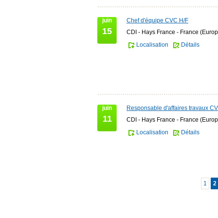
juin
Chef d'équipe CVC H/F
15
CDI - Hays France - France (Europ
Localisation
Détails
juin
Responsable d'affaires travaux C
11
CDI - Hays France - France (Europ
Localisation
Détails
1
2