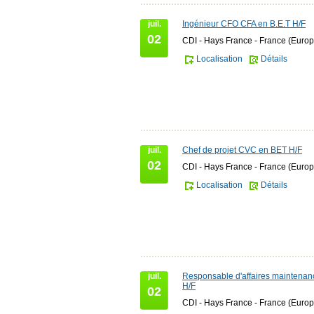
juil.
Ingénieur CFO CFA en B.E.T H/F
02
CDI - Hays France - France (Europ
Localisation
Détails
juil.
Chef de projet CVC en BET H/F
02
CDI - Hays France - France (Europ
Localisation
Détails
juil.
Responsable d'affaires maintena
H/F
02
CDI - Hays France - France (Europ