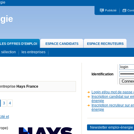
rgie
Publicité
Cont
gie
LES OFFRES D'EMPLOI
ESPACE CANDIDATS
ESPACE RECRUTEURS
 sélection
les entreprises
Identification
'entreprise
Hays France
Login et/ou mot de passe 
Inscription candidat sur e
énergie
3
4
Inscription recruteur sur e
énergie
ité et
Newsletter emploi-énergie
rope)