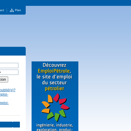
act
Plan
oublié(s)?
mploi-
mploi-