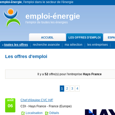
emploi-énergie
, l'emploi dans le secteur de l'énergie
emploi-énergie
l'emploi de toutes les énergies
ACCUEIL
LES OFFRES D'EMPLOI
ESPA
toutes les offres
recherche avancée
ma sélection
les entreprises
Les offres d'emploi
Il y a
52
offre(s) pour l'entreprise
Hays France
1
2
3
4
août
Chef d'équipe CVC H/F
06
CDI - Hays France - France (Europe)
Localisation
Détails