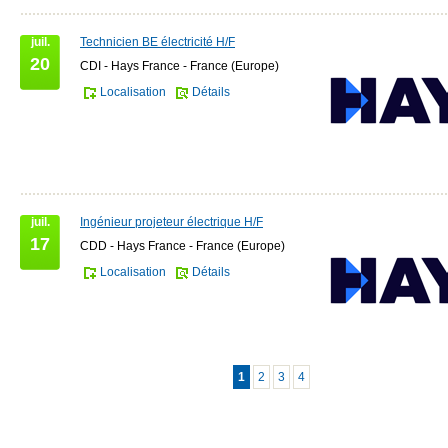
juil.
Technicien BE électricité H/F
20
CDI - Hays France - France (Europe)
Localisation
Détails
juil.
Ingénieur projeteur électrique H/F
17
CDD - Hays France - France (Europe)
Localisation
Détails
1
2
3
4