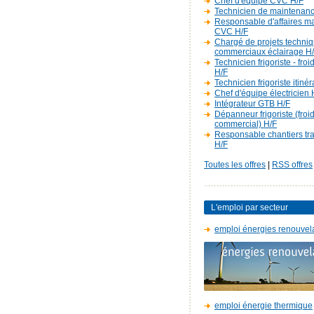
Chef d'équipe CVC H/F
Technicien de maintenan
Responsable d'affaires m
CVC H/F
Chargé de projets techniq
commerciaux éclairage H
Technicien frigoriste - fro
H/F
Technicien frigoriste itiné
Chef d'équipe électricien 
Intégrateur GTB H/F
Dépanneur frigoriste (froi
commercial) H/F
Responsable chantiers t
H/F
Toutes les offres
|
RSS offres
L'emploi par secteur
emploi énergies renouvel
emploi énergie thermique