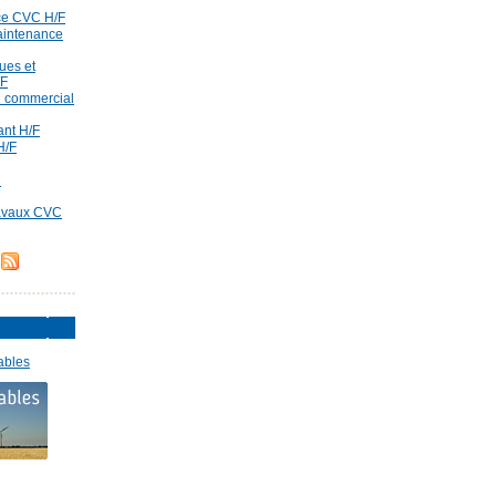
ce CVC H/F
aintenance
ues et
/F
id commercial
rant H/F
H/F
d
ravaux CVC
ables