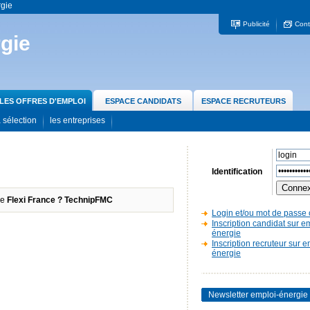
rgie
Publicité
Cont
gie
LES OFFRES D'EMPLOI
ESPACE CANDIDATS
ESPACE RECRUTEURS
 sélection
les entreprises
Identification
se
Flexi France ? TechnipFMC
Login et/ou mot de passe 
Inscription candidat sur e
énergie
Inscription recruteur sur e
énergie
Newsletter emploi-énergie