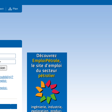
act
Plan
oublié(s)?
mploi-
mploi-